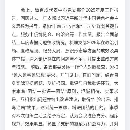
会上，谭百成代表中心党支部作2025年度工作报
告，回顾过去一年支部以习近平新时代中国特色社会主
义思想为指导，紧扣“十四五”收官和“十五五”谋划关键节
点，服务中俄博览会、哈洽会等工作实绩。报告全面总
结上年度查摆问题整改情况，梳理支部2025年在政治引
领、廉政建设、服务大局、意识形态等方面的成效及具
体举措，深入剖析存在的问题与不足，并提出整改方向
与措施。 随后，各支部委员逐一作个人对照检查，紧扣
“见人见事见思想”要求，开门见山、直面问题，结合自
身实际查摆问题、剖析根源。批评与自我批评环节，大
家本着“团结—批评—团结”原则，坦诚相待、实事求
是，互相指出问题并给出改进建议，取得“红脸出汗、排
毒治病”效果，达到统一思想、增进团结的目的。 李季
对本次组织生活会给予肯定，认为会议准备充分、程序
规范、效果明显，彰显了支部的凝聚力和战斗力，并对